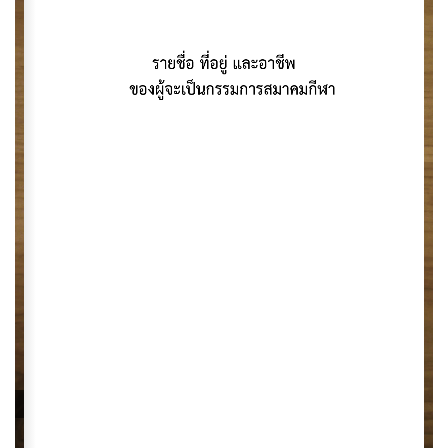
< ย้อนกลับ