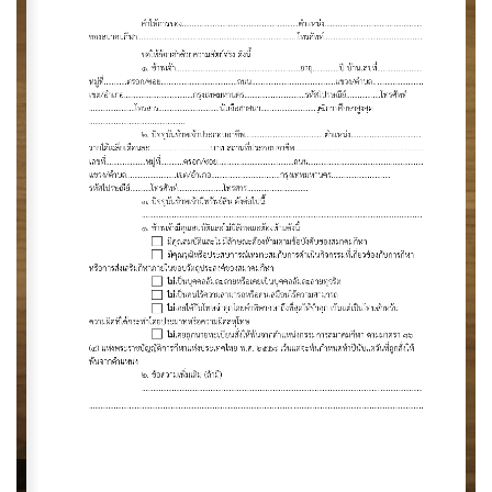
< ย้อนกลับ